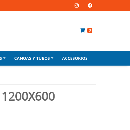
0
S
CANOAS Y TUBOS
ACCESORIOS
 1200X600