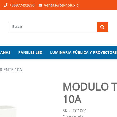
+56977492690
ventas@teknolux.cl
PANAS
PANELES LED
LUMINARIA PÚBLICA Y PROYECTORE
IENTE 10A
MODULO T
10A
SKU: TC1001