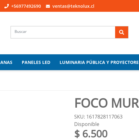
+56977492690
ventas@teknolux.cl
PANAS
PANELES LED
LUMINARIA PÚBLICA Y PROYECTORE
FOCO MUR
SKU: 1617828117063
Disponible
$ 6.500