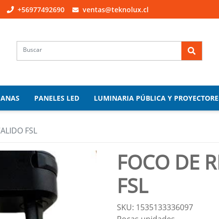
+56977492690
ventas@teknolux.cl
PANAS
PANELES LED
LUMINARIA PÚBLICA Y PROYECTORE
ALIDO FSL
FOCO DE R
FSL
SKU: 1535133336097