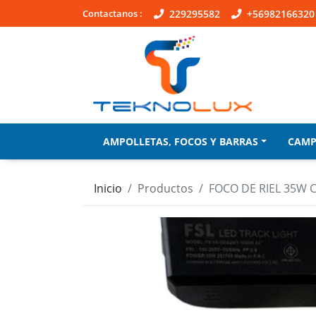
Contactanos :
229295582
+56982166320
AMPOLLETAS, FOCOS Y BARRAS
CAM
Inicio
Productos
FOCO DE RIEL 35W C