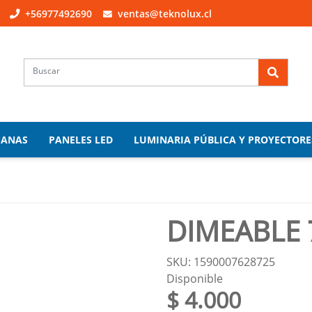
+56977492690
ventas@teknolux.cl
PANAS
PANELES LED
LUMINARIA PÚBLICA Y PROYECTORE
DIMEABLE
SKU: 1590007628725
Disponible
$ 4.000