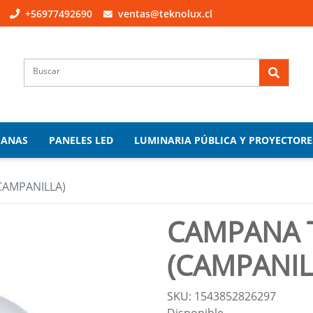
+56977492690
ventas@teknolux.cl
PANAS
PANELES LED
LUMINARIA PÚBLICA Y PROYECTORE
CAMPANILLA)
CAMPANA 
(CAMPANIL
SKU: 1543852826297